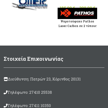
65,40 €.
τιμή
είναι:
185,00
€
–
300,00
€
Pric
53,90 €.
range
Υπερελαστικά γάντια 5mm
185,00
με έξτρα στεγανές,
Ψαροτούφεκο Pathos
throu
ενισχυμένες κολλήσεις.
Laser Carbon σε 2 τύπους
Ζεστά και ανθεκτικά
300,00
με/χωρίς οδηγό βέργας σε
όλο τον σωλήνα
(επιλέξτε) .
Σωλήνα
100% Carbon
πάχους 2mm
εξωτερικής διαμέτρου
Στοιχεία Επικοινωνίας
Ø30mm
και εσωτερικής
διαμέτρου
Ø26mm.
Κεφαλή
Carina
ανοικτού τύπου με
Διεύθυνση: Πατρών 23, Κόρινθος 20131
ρακόρ.
Λαβή
Lazer
διαμορφωμένη,
inox ανάποδος
Τηλέφωνο: 27410 25538
μηχανισμός χαμηλού
προφίλ που δίνει 7cm
μεγαλύτερο μήκος
Τηλέφωνο: 27411 10350