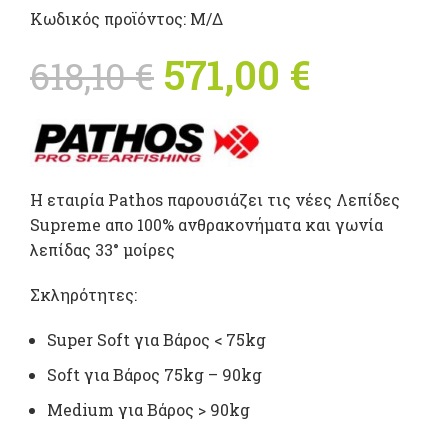
Κωδικός προϊόντος:
Μ/Δ
Original price
571,00
€
Η
618,10
€
was: 618,10 €.
τρέχου
τιμή
Η εταιρία Pathos παρουσιάζει τις νέες Λεπίδες
είναι:
Supreme απο 100% ανθρακονήματα και γωνία
λεπίδας 33° μοίρες
571,00 €
Σκληρότητες:
Super Soft για Βάρος < 75kg
Soft για Βάρος 75kg – 90kg
Medium για Βάρος > 90kg