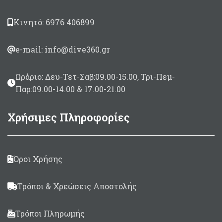
όπλισης.
Βέργα Τρίκοπη ταϊτής
Κινητό: 6976 406899
6,50mm
με εγκοπές
Λάστιχο
Anaconda
e-mail: info@dive360.gr
SP
19mm
Μαύρο/μελί.
Καμπάνα κοντή σπαστή
πέταλο.
Ωράριο: Δευ-Τετ-Σαβ:09.00-15.00, Τρι-Πεμ-
Σε μήκη
50 εώς 140
cm
Παρ:09.00-14.00 & 17.00-21.00
Χρήσιμες Πληροφορίες
Όροι Χρήσης
Τρόποι & Χρεώσεις Αποστολής
Τρόποι Πληρωμής