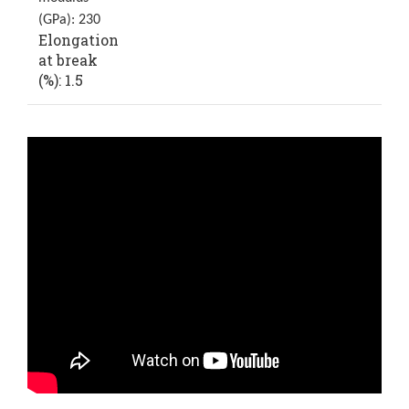
(GPa): 230
Elongation
at break
(%): 1.5