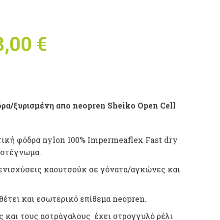
8,00
€
Price range:
95,00 €
through
α/ξυρισμένη απο neopren Sheiko Open Cell
118,00 €
ική φόδρα nylon 100% Impermeaflex Fast dry
 στέγνωμα.
 ενισχύσεις καουτσούκ σε γόνατα/αγκώνες και
αθέτει και εσωτερικό επίθεμα neopren.
 και τους αστράγαλους έχει στρογγυλό ρέλι