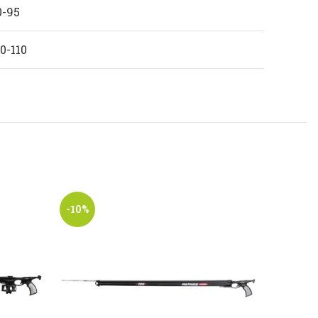
0-95
0-110
-10%
-10%