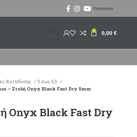
Επικοινωνία
0
0,00
€
ες Καταδυσης
5 εως 5,5
hos – Στολή Onyx Black Fast Dry 5mm
λή Onyx Black Fast Dry