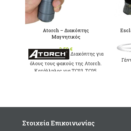
Atorch – Διακόπτης
Escl
Μαγνητικός
2,50
€
Διακόπτης για
Γάν
όλους τους φακούς της Atorch.
Dynee
Κατάλληλος για TC03, TC05,
σκι
TC07
επικ
Στοιχεία Επικοινωνίας