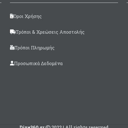
Λάστιχο περαστό με 
Anaconda Ø17,5 
Όροι Χρήσης
Μαύρο/Μελί
Καμπάνα κοντή σπασ
Τρόποι & Χρεώσεις Αποστολής
σύρμα
Σε μήκη: 50, 60, 75, 82,
Τρόποι Πληρωμής
& 110cm
Προσωπικά Δεδομένα
Dive360.gr
2022 | All rights reserved