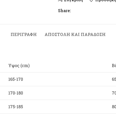
Share:
ΠΕΡΙΓΡΑΦΉ
ΑΠΟΣΤΟΛΉ ΚΑΙ ΠΑΡΆΔΟΣΗ
Υψος (cm)
Β
165-170
6
170-180
7
175-185
8