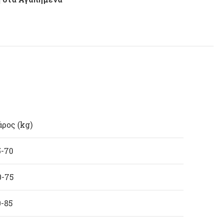
άρος (kg)
5-70
0-75
0-85