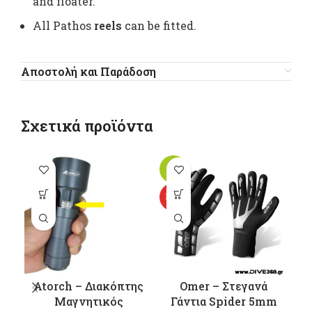
and floater.
All Pathos
reels
can be fitted.
Αποστολή και Παράδοση
Σχετικά προϊόντα
-18%
-1
Αυτό το
HOT
προϊόν έχει
π
πολλαπλές
παραλλαγές.
π
Οι επιλογές
Ο
μπορούν να
μ
επιλεγούν
Atorch – Διακόπτης
Omer – Στεγανά
στη σελίδα
σ
Μαγνητικός
Γάντια Spider 5mm
του