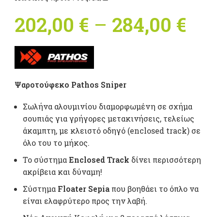
202,00
€
–
284,00
€
Pri
ran
202
Ψαροτούφεκο Pathos Sniper
th
Σωλήνα αλουμινίου διαμορφωμένη σε σχήμα
284
σουπιάς για γρήγορες μετακινήσεις, τελείως
άκαμπτη, με κλειστό οδηγό (enclosed track) σε
όλο του το μήκος.
Το σύστημα
Enclosed Track
δίνει περισσότερη
ακρίβεια και δύναμη!
Σύστημα
Floater Sepia
που βοηθάει το όπλο να
είναι ελαφρύτερο προς την λαβή.