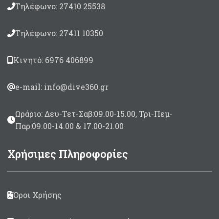
εγκοπές,
Τηλέφωνο: 27410 25538
Πάχους
6,50
mm
Λάστιχα βιδωτά με
Τηλέφωνο: 27411 10350
ρακόρ
Anaconda
SP19mm.
Κινητό: 6976 406899
Καμπάνα κοντή, σπαστή,
πέταλο
Σε μήκη 82 & 90cm
e-mail: info@dive360.gr
Ωράριο: Δευ-Τετ-Σαβ:09.00-15.00, Τρι-Πεμ-
Παρ:09.00-14.00 & 17.00-21.00
Χρήσιμες Πληροφορίες
Όροι Χρήσης