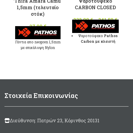
Thira Amara Camu
Ψαροτούφεκο
του
του
1,5mm (τελευταίο
CARBON CLOSED
προϊόντος
προϊόντος
στόκ)
232,90
€
–
241,50
€
Pric
27,00
€
range
232,90
Ψαροτούφεκο
Pathos
throu
Carbon με κλειστή
Γάντια απο neopren 1,5mm
241,50
κεφαλή
και οδηγό
με επικάλυψη Nylon
βέργας
Camouflage.Παλάμη με
S
δέρμα Amara.
Σωλήνας
100%
Carbon
πάχους
2mm, εξωτερικής
διαμέτρου Ø30mm
& εσωτερικής διαμέτρου
Ø26mm
Λαβή
Στοιχεία Επικοινωνίας
Dangelo1,
ανάποδος
μηχανισμός χαμηλού
προφίλ που δίνει 7cm
μεγαλύτερο μήκος
Διεύθυνση: Πατρών 23, Κόρινθος 20131
όπλισης
Βέργα Τρίκοπη, Ταϊτής με