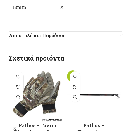
18mm
X
Αποστολή και Παράδοση
Σχετικά προϊόντα
-10%
-1
Αυτό το
Αυτό το
προϊόν έχει
προϊόν έχει
π
πολλαπλές
πολλαπλές
παραλλαγές.
παραλλαγές.
π
Οι επιλογές
Οι επιλογές
Ο
μπορούν να
μπορούν να
μ
επιλεγούν
επιλεγούν
Pathos – Γάντια
Pathos –
στη σελίδα
στη σελίδα
σ