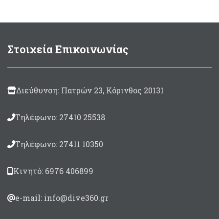
2mm, εξωτερικής
διαμέτρου Ø30mm
& εσωτερικής διαμέτρου
Ø26mm
Λαβή
Στοιχεία Επικοινωνίας
Dangelo1,
ανάποδος
μηχανισμός χαμηλού
προφίλ που δίνει 7cm
μεγαλύτερο μήκος
Διεύθυνση: Πατρών 23, Κόρινθος 20131
όπλισης
Βέργα Τρίκοπη, Ταϊτής με
εγκοπές,
Τηλέφωνο: 27410 25538
Πάχους
6,50
mm
Λάστιχα βιδωτά με
Τηλέφωνο: 27411 10350
ρακόρ
Anaconda
SP19mm.
Κινητό: 6976 406899
Καμπάνα κοντή, σπαστή,
πέταλο
Σε μήκη 82 & 90cm
e-mail: info@dive360.gr