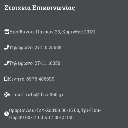
Κάτοπτρα με επίστρωση
Στοιχεία Επικοινωνίας
αλουμινίου BK-7
Made in Italy
μεγάλης φωτεινότητας
Ζoom 7 x 50mm
Οπτικό πεδίο
Διεύθυνση: Πατρών 23, Κόρινθος 20131
1000mt/115,3 mt (6,6°
μοίρες)
Τηλέφωνο: 27410 25538
Περιλαμβάνεται θήκη
μεταφοράς/προστασίας,
Ιμάντας ώμου,
Τηλέφωνο: 27411 10350
Καλύμματα φακών.
Κινητό: 6976 406899
e-mail: info@dive360.gr
Ωράριο: Δευ-Τετ-Σαβ:09.00-15.00, Τρι-Πεμ-
Παρ:09.00-14.00 & 17.00-21.00