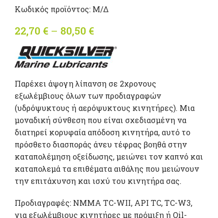
Κωδικός προϊόντος:
Μ/Δ
22,70
€
–
80,50
€
Price range: 22,70 €
through 80,50 €
Παρέχει άψογη λίπανση σε 2χρονους
εξωλέμβιους όλων των προδιαγραφών
(υδρόψυκτους ή αερόψυκτους κινητήρες). Μια
μοναδική σύνθεση που είναι σχεδιασμένη να
διατηρεί κορυφαία απόδοση κινητήρα, αυτό το
πρόσθετο διασποράς άνευ τέφρας βοηθά στην
καταπολέμηση οξείδωσης, μειώνει τον καπνό και
καταπολεμά τα επιθέματα αιθάλης που μειώνουν
την επιτάχυνση και ισχύ του κινητήρα σας.
Προδιαγραφές: NMMA TC-WII, API TC, TC-W3,
για εξωλέμβιους κινητήρες με πρόμιξη ή Oil-