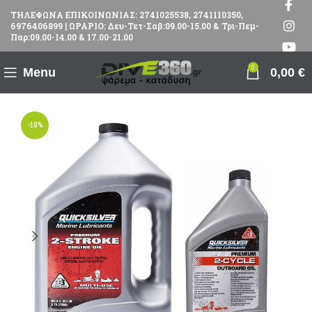
ΤΗΛΕΦΩΝΑ ΕΠΙΚΟΙΝΩΝΙΑΣ: 2741025538, 2741110350,
6976406899 | ΩΡΑΡΙΟ: Δευ-Τετ-Σαβ:09.00-15.00 & Τρι-Πεμ-
Παρ:09.00-14.00 & 17.00-21.00
0
Menu
0,00
€
-10%