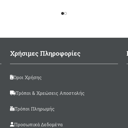
δέρμα Amara.
Σωλήνα κράματος αλου
διαμέτρου εξωτερι
διαμέτρου
Ø28.4mm
εσωτερικής διαμέτ
Ø26mm
, με οδηγό σε 
μήκος του
Kεφαλή
Open
ανοικτού
Χρήσιμες Πληροφορίες
Λαβή
Lazer
διαμορφω
inox
ανάποδος μηχαν
χαμηλού προφίλ που 
Όροι Χρήσης
7cm μεγαλύτερο μή
όπλισης.
Τρόποι & Χρεώσεις Αποστολής
Βέργα Τρίκοπη ταϊτής
6
με εγκοπές
Τρόποι Πληρωμής
Λάστιχο Anacond
Προσωπικά Δεδομένα
19mm
Μαύρο/μελί