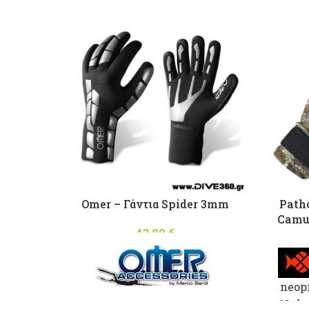
Omer – Γάντια Spider 3mm
Path
Camu 
43,00
€
neop
Nylo
Υπερελαστικά γάντια 3mm με