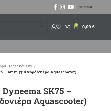
Επικοινωνία
0
0,00
€
ορα Παρελκόμενα
5 – 4mm (για κορδονιέρα Aquascooter)
ll Dyneema SK75 –
δονιέρα Aquascooter)