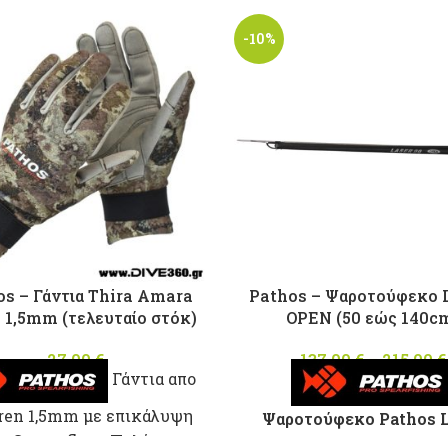
-10%
os – Γάντια Thira Amara
Pathos – Ψαροτούφεκο
1,5mm (τελευταίο στόκ)
OPEN (50 εώς 140c
27,00
€
137,00
€
–
215,00
€
Γάντια απο
ren 1,5mm με επικάλυψη
Ψαροτούφεκο Pathos L
n Camouflage.Παλάμη με
Οpen