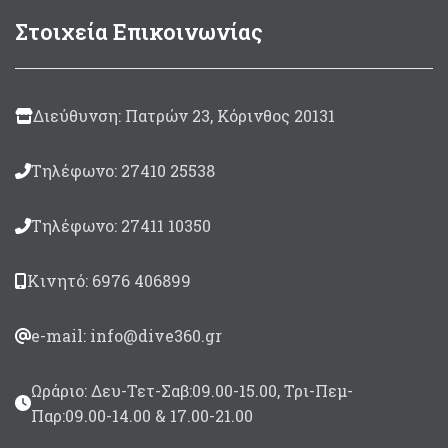
μεγαλύτερη σκάλα όπλισης
εώς 160cm Μονόφτερες
) είναι 5cm απο την άκρη
Στοιχεία Επικοινωνίας
της βέργας και το αμέσως
επόμενο στα 8,5cm.
Διαθέτει και ένα βοηθητικό
καρχαριάκι για όπλα Roller
Διεύθυνση: Πατρών 23, Κόρινθος 20131
(36,5cm απο την ουρά της
βέργας)
Τηλέφωνο: 27410 25538
Τηλέφωνο: 27411 10350
Κινητό: 6976 406899
e-mail: info@dive360.gr
Ωράριο: Δευ-Τετ-Σαβ:09.00-15.00, Τρι-Πεμ-
Παρ:09.00-14.00 & 17.00-21.00