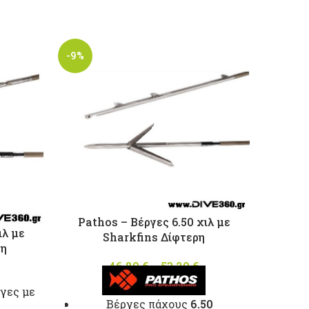
-9%
-9%
Pathos – Βέργες 6.50 χιλ με
Path
ιλ με
Sharkfins Δίφτερη
η
46,80
€
–
53,20
€
Price
Price
range:
γες με
range:
46,80 €
Βέργες πάχους
6.50
35,80 €