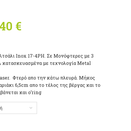
,40
€
Price range:
41,90 € through
51,40 €
Ατσάλι Inox 17-4PH. Σε Μονόφτερες με 3
λ κατασκευασμένα με τεχνολογία Metal
aser. Φτερό απο την κάτω πλευρά. Μήκος
ριάκι 6,5cm απο το τέλος της βέργας και το
βάνεται και o’ring