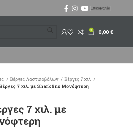
Επικοινωνία
0
0,00
€
ες
Βέργες Λαστιχοβόλων
Βέργες 7 χιλ
Βέργες 7 χιλ. με Sharkfins Μονόφτερη
ργες 7 χιλ. με
ονόφτερη