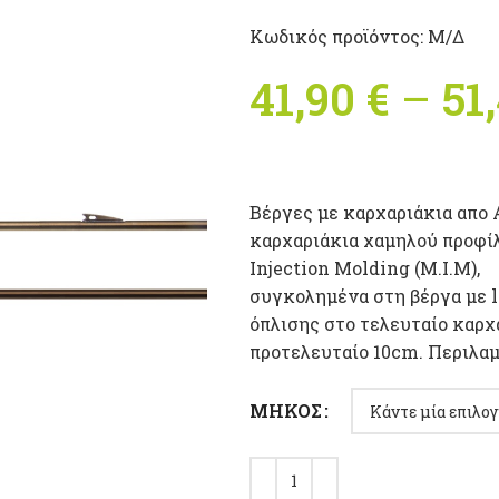
Κωδικός προϊόντος:
Μ/Δ
41,90
€
–
51
Βέργες με καρχαριάκια απο 
καρχαριάκια χαμηλού προφί
Injection Molding (M.I.M),
συγκολημένα στη βέργα με l
όπλισης στο τελευταίο καρχα
προτελευταίο 10cm. Περιλαμ
ΜΉΚΟΣ