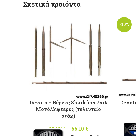
Σχετικά προϊόντα
-10%
Devoto – Βέργες Sharkfins 7χιλ
Devoto
Μονό/Δίφτερες (τελευταίο
στόκ)
48,00
€
–
66,10
€
Price
range: