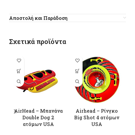
Αποστολή και Παράδοση
Σχετικά προϊόντα
π
π
Ο
μ
AirHead – Μπανάνα
Airhead – Ρίνγκο
σ
Double Dog 2
Big Shot 4 ατόμων
ατόμων USA
USA