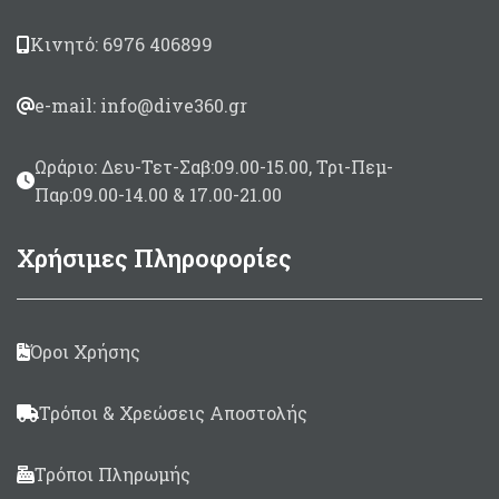
Σχεδιασμένο για 2
Διάμετρος 230x 142cm
αναβάτες
(deflate)
Κινητό: 6976 406899
Διαστάσεις 182 χ 132cm
Made in USA
e-mail: info@dive360.gr
Ωράριο: Δευ-Τετ-Σαβ:09.00-15.00, Τρι-Πεμ-
Παρ:09.00-14.00 & 17.00-21.00
Χρήσιμες Πληροφορίες
Όροι Χρήσης
Τρόποι & Χρεώσεις Αποστολής
Τρόποι Πληρωμής