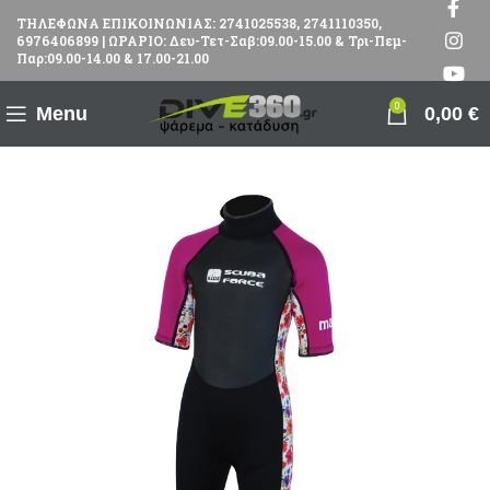
ΤΗΛΕΦΩΝΑ ΕΠΙΚΟΙΝΩΝΙΑΣ: 2741025538, 2741110350,
6976406899 | ΩΡΑΡΙΟ: Δευ-Τετ-Σαβ:09.00-15.00 & Τρι-Πεμ-
Παρ:09.00-14.00 & 17.00-21.00
0
Menu
0,00
€