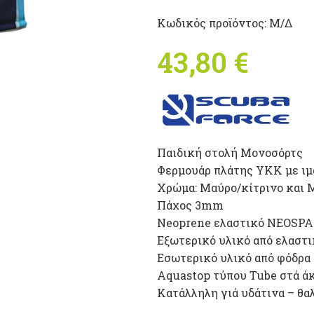
Κωδικός προϊόντος:
Μ/Δ
43,80
€
Παιδική στολή Μονοσόρτς
Φερμουάρ πλάτης YKK με ιμ
Xρώμα: Mαύρο/κίτρινο και 
Πάχος 3mm
Neoprene ελαστικό NEOSPA
Εξωτερικό υλικό από ελαστι
Eσωτερικό υλικό από φόδρα 
Aquastop τύπου Τube στά άκ
Κατάλληλη γιά υδάτινα – θα