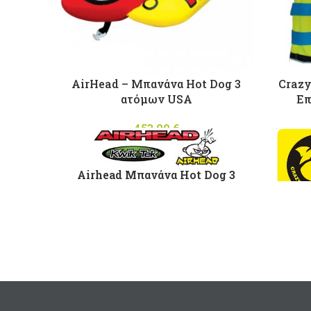
AirHead – Μπανάνα Hot Dog 3
Crazy
ατόμων USA
Επ
453,00
€
Airhead Μπανάνα Hot Dog 3
ατόμων
Κάλυμμα Ηeavy Duty Νylon
για θα
με μεγάλη αντοχή στην
ε
θάλασσα και τον ήλιο
Κατ
3 διαφορετικοί αεροθάλαμοι
ποι
μεγ
Οπές αποστράγγισης
χρή