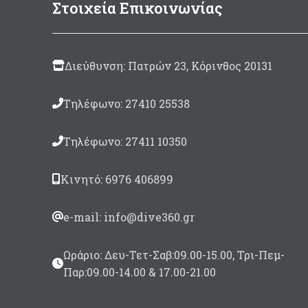
Στοιχεία Επικοινωνίας
4 χειρολαβές με προστασία
neoprene
Χρ
Κάθισμα με κάλυμμα neopren
εύκ
για αποφυγή τραυματισμού
Διεύθυνση: Πατρών 23, Κόρινθος 20131
απο
του δέρματος
Sha
Τηλέφωνο: 27410 25538
Boston valve για γρήγορο
φούσκωμα/ξεφούσκωμα
Δι
Τηλέφωνο: 27411 10350
Σχεδιασμένο για 3 αναβάτες
ιμ
po
Διαστάσεις 259 χ 112cm
Κινητό: 6976 406899
Ε
e-mail: info@dive360.gr
πρό
Ωράριο: Δευ-Τετ-Σαβ:09.00-15.00, Τρι-Πεμ-
Παρ:09.00-14.00 & 17.00-21.00
Στο