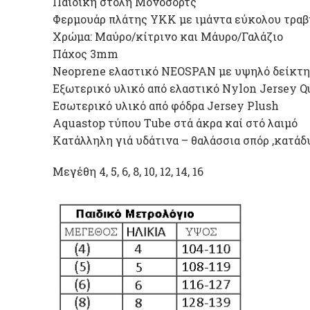
Παιδική στολή Μονοσόρτς
Φερμουάρ πλάτης YKK με ιμάντα εύκολου τρα
Xρώμα: Mαύρο/κίτρινο και Μάυρο/Γαλάζιο
Πάχος 3mm
Neoprene ελαστικό NEOSPAN με υψηλό δείκτη
Εξωτερικό υλικό από ελαστικό Nylon Jersey Q
Eσωτερικό υλικό από φόδρα Jersey Plush
Aquastop τύπου Τube στά άκρα καί στό λαιμό
Κατάλληλη γιά υδάτινα – θαλάσσια σπόρ ,κατά
Μεγέθη 4, 5, 6, 8, 10, 12, 14, 16