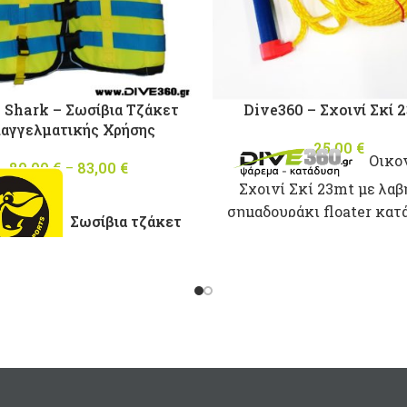
 Shark – Σωσίβια Τζάκετ
Dive360 – Σχοινί Σκί 
αγγελματικής Χρήσης
25,00
€
Οικο
80,00
€
–
83,00
€
Price
range:
Σχοινί Σκί 23mt με λαβ
80,00 €
σημαδουράκι floater κατ
Σωσίβια τζάκετ
through
και για μικρά tubes 1 ατ
83,00 €
(αφαιρούμενη λαβή
λάσσια σπόρ κατάλληλα για
παγγελματική χρήση
ασκευασμένα απο άριστης
ότητας υλικά προσφέρουν
άλη αντοχή στην σκληρή
ση της θάλασσας και του