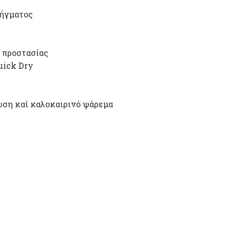
βήγματος
 προστασίας
uick Dry
δυση καί καλοκαιρινό ψάρεμα