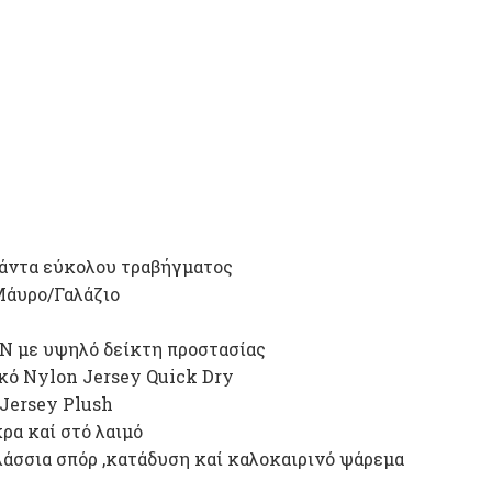
άντα εύκολου τραβήγματος
Μάυρο/Γαλάζιο
N με υψηλό δείκτη προστασίας
κό Nylon Jersey Quick Dry
Jersey Plush
ρα καί στό λαιμό
λάσσια σπόρ ,κατάδυση καί καλοκαιρινό ψάρεμα