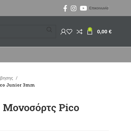
Επικοινωνία
0
0,00
€
μβησης
ico Junior 3mm
– Μονοσόρτς Pico