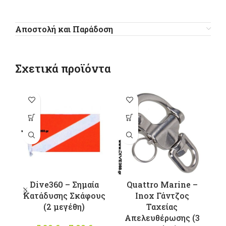
Αποστολή και Παράδοση
Σχετικά προϊόντα
-2
Αυτό το
Αυτό το
προϊόν έχει
προϊόν έχει
πολλαπλές
πολλαπλές
παραλλαγές.
παραλλαγές.
Οι επιλογές
Οι επιλογές
μπορούν να
μπορούν να
επιλεγούν
επιλεγούν
Dive360 – Σημαία
Quattro Marine –
στη σελίδα
στη σελίδα
Κατάδυσης Σκάφους
Ιnox Γάντζος
Π
του
του
(2 μεγέθη)
Ταχείας
προϊόντος
προϊόντος
Απελευθέρωσης (3