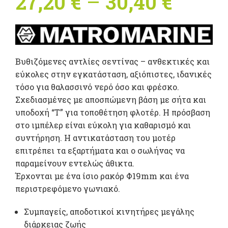
27,20
€
–
30,40
€
Price
range
27,20 
Βυθιζόμενες αντλίες σεντίνας – ανθεκτικές και
throu
εύκολες στην εγκατάσταση, αξιόπιστες, ιδανικές
τόσο για θαλασσινό νερό όσο και φρέσκο.
30,40 
Σχεδιασμένες με αποσπώμενη βάση με σήτα και
υποδοχή “Τ” για τοποθέτηση φλοτέρ. Η πρόσβαση
στο ιμπέλερ είναι εύκολη για καθαρισμό και
συντήρηση. Η αντικατάσταση του μοτέρ
επιτρέπει τα εξαρτήματα και ο σωλήνας να
παραμείνουν εντελώς άθικτα.
Έρχονται με ένα ίσιο ρακόρ Φ19mm και ένα
περιστρεφόμενο γωνιακό.
Συμπαγείς, αποδοτικοί κινητήρες μεγάλης
διάρκειας ζωής