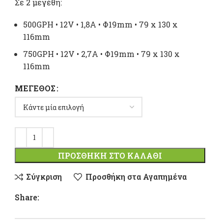
Σε 2 μεγέθη:
500GPH • 12V • 1,8Α • Φ19mm • 79 x 130 x
116mm
750GPH • 12V • 2,7Α • Φ19mm • 79 x 130 x
116mm
ΜΈΓΕΘΟΣ
ΠΡΟΣΘΉΚΗ ΣΤΟ ΚΑΛΆΘΙ
Σύγκριση
Προσθήκη στα Αγαπημένα
Share: