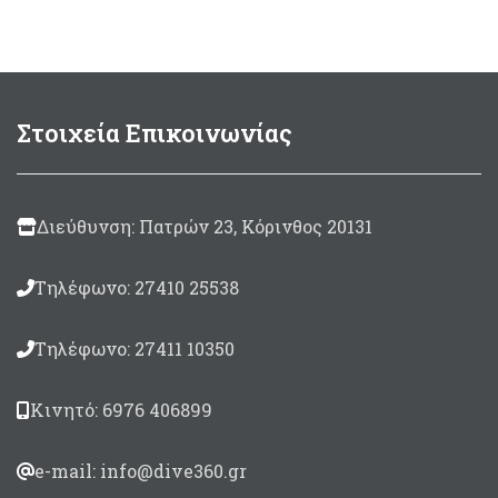
400Ηz
Mεσαία 30 x 50cm
200ml
Μade in Italy
Υ
σ
Στοιχεία Επικοινωνίας
Διεύθυνση: Πατρών 23, Κόρινθος 20131
Τηλέφωνο: 27410 25538
Τηλέφωνο: 27411 10350
Κινητό: 6976 406899
e-mail: info@dive360.gr