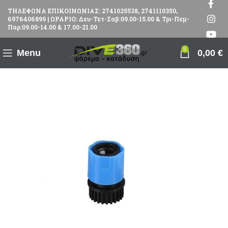
ΤΗΛΕΦΩΝΑ ΕΠΙΚΟΙΝΩΝΙΑΣ: 2741025538, 2741110350,
6976406899 | ΩΡΑΡΙΟ: Δευ-Τετ-Σαβ:09.00-15.00 & Τρι-Πεμ-
Παρ:09.00-14.00 & 17.00-21.00
0
Menu
0,00
€