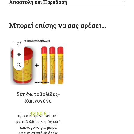
Αποστολή και Παράδοση
Μπορεί επίσης να σας αρέσει…
SOLD
OUT
Σέτ Φωτοβολίδες-
Καπνογόνο
43,50
€
Προβλεπόμενο σέτ με 3
φωτοβολίδες χειρός και 1
καπνογόνο για μικρά
αλιευτικά σκάφη όπως