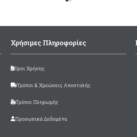
κατασκευασμένα εξωτ
απο PVC και εσωτερ
γέμιση απο πολυστερ
Εξωτερική διάμετρος
(εσωτερική 34cm
Χρήσιμες Πληροφορίες
Διαστάσεις Ø57 x 
Xρώματα: Λευκό/Κόκκι
Λευκό/Μπλέ
Όροι Χρήσης
Τρόποι & Χρεώσεις Αποστολής
Τρόποι Πληρωμής
Προσωπικά Δεδομένα