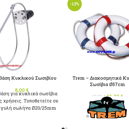
-13%
Βάση Κυκλικού Σωσιβίου
Trem – Διακοσμητικά Κ
Σωσίβια Ø57cm
8,00
€
Βάση για κυκλικά σωσίβια
56,70
Origina
€
65,26
€
ς χρήσεις. Τοποθετείτε σε
was: 65
τ
γγυλή σωλήνα Ø20/25mm
τι
5
Διακοσμητικά σωσί