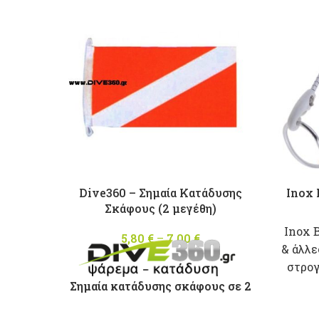
ΤΗΣ ΑΔΕΙΑΣ ΤΟΥ ΣΚΑΦΟΥΣ
Dive360 – Σημαία Κατάδυσης
Inox 
Σκάφους (2 μεγέθη)
Inox 
5,80
€
–
7,00
€
Price
& άλλε
range:
στρο
5,80 €
through
Σημαία κατάδυσης σκάφους σε 2
7,00 €
μεγέθη :