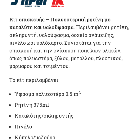
Κιτ επισκευής – Πολυεστερική ρητίνη με
καταλύτη και υαλοϋφασμα.
Περιλαμβάνει ρητίνη,
σκληρυντή, υαλοϋφασμα, δοχείο ανάμειξης,
πινέλο και υαλόχαρτο. Συνιστάται για την
επισκευή και την ενίσχυση ποικίλων υλικών,
όπως πολυεστέρα, ξύλου, μετάλλου, πλαστικού,
μάρμαρου και τσιμέντου.
Το κίτ περιλαμβάνει:
2
Ύφασμα πολυεστέρα 0.5 m
Ρητίνη 375ml
Καταλύτης/σκληρυντής
Πινέλο
Κύπελο/μεζούρα