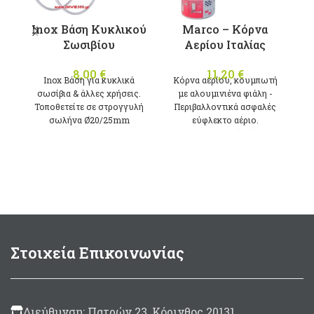
μ
Inox Βάση Κυκλικού
Marco – Κόρνα
σ
Σωσιβίου
Αερίου Ιταλίας
8,00
€
11,20
€
Inox Βάση για κυκλικά
Κόρνα αερίου, κουμπωτή
σωσίβια & άλλες χρήσεις.
με αλουμινιένα φιάλη -
Τοποθετείτε σε στρογγυλή
Περιβαλλοντικά ασφαλές
σωλήνα Ø20/25mm
εύφλεκτο αέριο.
122dΒ (1m)
400Ηz
200ml
Μade in Italy
Στοιχεία Επικοινωνίας
Διεύθυνση: Πατρών 23, Κόρινθος 20131