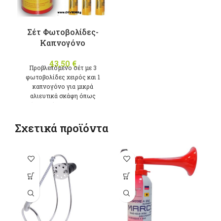
Σέτ Φωτοβολίδες-
Καπνογόνο
43,50
€
Προβλεπόμενο σέτ με 3
φωτοβολίδες χειρός και 1
καπνογόνο για μικρά
αλιευτικά σκάφη όπως
ορίζει ο νόμος. *ΠΩΛΕΙΤΑΙ
ΜΟΝΟ ΓΙΑ
ΠΡΟΒΛΕΠΟΜΕΝΗ ΧΡΗΣΗ
Σχετικά προϊόντα
ΣΕ ΑΛΙΕΥΤΙΚΑ ΣΚΑΦΗ ΚΑΙ
ΑΠΟΣΤΕΛΛΕΤΑΙ ΜΟΝΟ ΜΕ
ΕΠΙΔΕΙΞΗ ΤΟΥ
-1
ΑΝΤΙΓΡΑΦΟΥ ΤΗΣ ΑΔΕΙΑΣ
ΤΟΥ ΣΚΑΦΟΥΣ
π
π
Ο