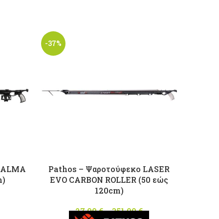
-37%
-10%
ο ALMA
Pathos – Ψαροτούφεκο LASER
Path
m)
EVO CARBON ROLLER (50 εώς
120cm)
Price
range:
27,00
€
–
351,00
€
Price