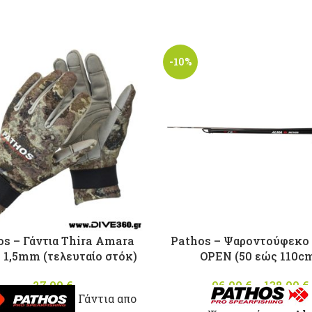
-10%
os – Γάντια Thira Amara
Pathos – Ψαροντούφεκ
1,5mm (τελευταίο στόκ)
OPEN (50 εώς 110c
27,00
€
96,00
€
–
138,00
€
Γάντια απο