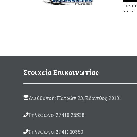
neop
Nylo
Υπερελαστικά γάντια 3mm με
ενισχυμένες στεγανές
κολλήσεις. Ζεστά και ανθεκτικά
Στοιχεία Επικοινωνίας
Διεύθυνση: Πατρών 23, Κόρινθος 20131
Τηλέφωνο: 27410 25538
Τηλέφωνο: 27411 10350