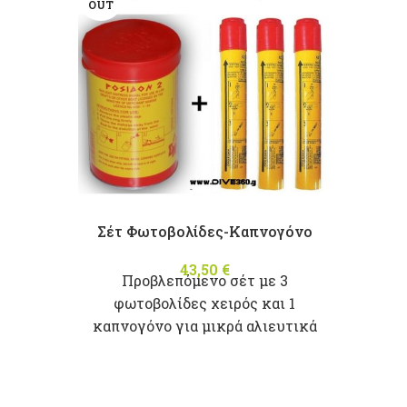
OUT
Σέτ Φωτοβολίδες-Καπνογόνο
43,50
€
Προβλεπόμενο σέτ με 3
φωτοβολίδες χειρός και 1
καπνογόνο για μικρά αλιευτικά
σκάφη όπως ορίζει ο νόμος.
*ΠΩΛΕΙΤΑΙ ΜΟΝΟ ΓΙΑ
ΠΡΟΒΛΕΠΟΜΕΝΗ ΧΡΗΣΗ ΣΕ