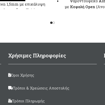
Ψαροντούφεκο
Al
ren 1,5mm με επικάλυψη
με
Kεφαλή Open
(Ανο
n Camouflage.Παλάμη με
Σωλήνας Aλουμινί
δέρμα Amara.
εξωτερικής διαμέτ
Ø28.4mm
και
εσωτερικής
Ø26
Βέργα
6.25mm
Μoνόφ
Τρίκοπη με
εγκοπές,γυαλισμένη στ
Χρήσιμες Πληροφορίες
Λάστιχο περαστό με 
Anaconda Ø17,5 
Μαύρο/Μελί
Όροι Χρήσης
Καμπάνα κοντή σπασ
σύρμα
Τρόποι & Χρεώσεις Αποστολής
Σε μήκη: 50, 60, 75, 82,
& 110cm
Τρόποι Πληρωμής