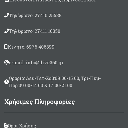
1000mt/115,3 mt (6,6°
(Extra) - Διαστάσεις 145
μοίρες)
x 175cm
Τηλέφωνο: 27410 25538
Περιλαμβάνεται θήκη
Μέχρι 11μέτρα σκάφος -
μεταφοράς/προστασίας,
Διαστάσεις 200 x 160cm
Ιμάντας ώμου,
Τηλέφωνο: 27411 10350
Καλύμματα φακών.
Κινητό: 6976 406899
e-mail: info@dive360.gr
Ωράριο: Δευ-Τετ-Σαβ:09.00-15.00, Τρι-Πεμ-
Παρ:09.00-14.00 & 17.00-21.00
Χρήσιμες Πληροφορίες
Όροι Χρήσης