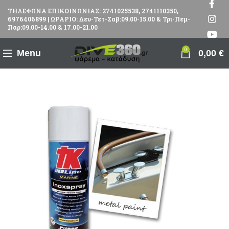
ΤΗΛΕΦΩΝΑ ΕΠΙΚΟΙΝΩΝΙΑΣ: 2741025538, 2741110350,
6976406899 | ΩΡΑΡΙΟ: Δευ-Τετ-Σαβ:09.00-15.00 & Τρι-Πεμ-
Παρ:09.00-14.00 & 17.00-21.00
0
Menu
0,00
€