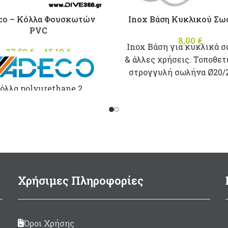
co – Κόλλα Φουσκωτών
Inox Βάση Κυκλικού Σω
PVC
8,00
€
Inox Βάση για κυκλικά σ
27,50
€
–
45,10
€
Price
& άλλες χρήσεις. Τοποθετ
range:
στρογγυλή σωλήνα Ø20
27,50 €
through
όλλα polyurethane 2
45,10 €
τατικών για φουσκωτά
η απο
PVC
με καταλύτη.
 in Italy Σε συσκευασία:
125ml
(περιλαμβάνεται
καταλύτης 10ml)
00gram
(περιλαμβάνεται
Χρήσιμες Πληροφορίες
καταλύτης 30ml)
Όροι Χρήσης