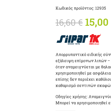
Κωδικός προϊόντος:
12935
Origi
15,00
16,60
€
16,60 
Απορρυπαντικό ειδικής σύνθ
εξάλειψη επίμονων λιπών – γ
όταν αναμειγνύεται με θαλασ
χρησιμοποιηθεί με ασφάλεια
επίσης δεν περιέχει καθόλο
καθαρισμό σεντινών σκαφών
Οδηγίες χρήσης: Αναμειγνύου
Μπορεί να χρησιμοποιηθεί ε