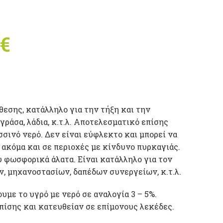
nal price was:
€
Η τρέχουσα τιμή
€.
είναι: 15,00 €.
εσης, κατάλληλο για την τήξη και την
ράσα, λάδια, κ.τ.λ. Αποτελεσματικό επίσης
σινό νερό. Δεν είναι εύφλεκτο και μπορεί να
 ακόμα και σε περιοχές με κίνδυνο πυρκαγιάς.
υ φωσφορικά άλατα. Είναι κατάλληλο για τον
, μηχανοστασίων, δαπέδων συνεργείων, κ.τ.λ.
με το υγρό με νερό σε αναλογία 3 – 5%.
πίσης και κατευθείαν σε επίμονους λεκέδες.