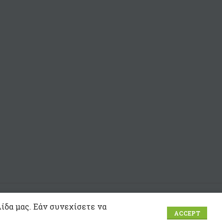
μ
Ιμ
ίδα μας. Εάν συνεχίσετε να
ACCEPT