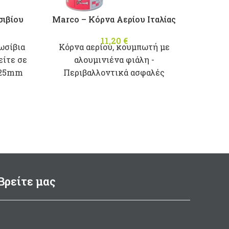
σιβίου
Marco – Κόρνα Αερίου Ιταλίας
Oscul
11,20
€
ωσίβια
Κόρνα αερίου, κουμπωτή με
είτε σε
αλουμινιένα φιάλη -
/25mm
Περιβαλλοντικά ασφαλές
Αδιά
εύφλεκτο αέριο.
στ
122dΒ (1m)
εσ
400Ηz
200ml
αν
Μade in Italy
Κ
αλ
Βρείτε μας
Οπτι