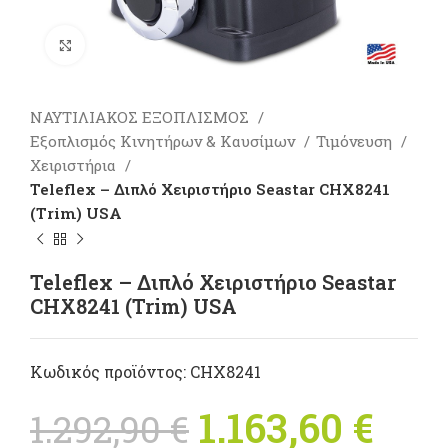
Πατήστε για μεγέθυνση
ΝΑΥΤΙΛΙΑΚΟΣ ΕΞΟΠΛΙΣΜΟΣ
Εξοπλισμός Κινητήρων & Καυσίμων
Τιμόνευση
Χειριστήρια
Teleflex – Διπλό Χειριστήριo Seastar CHX8241
(Trim) USA
Teleflex – Διπλό Χειριστήριo Seastar
CHX8241 (Trim) USA
Κωδικός προϊόντος:
CHX8241
Original
1.163,60
€
Η
1.292,90
€