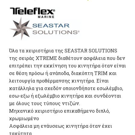
price was:
τρέ
1.292,90 €.
τιμ
είνα
1.16
Όλα τα χειριστήρια της SEASTAR SOLUTIONS
της σειράς XTREME διαθέτουν ασφάλεια που δεν
επιτρέπει την εκκίνηση του κινητήρα όταν είναι
σε θέση πρόσω ή ανάποδα, διακόπτη TRIM και
λειτουργία προθέρμανσης κινητήρα. Είναι
κατάλληλα για σχεδόν οποιονδήποτε εσωλέμβιο,
εσω-εξω ή εξωλέμβιο κινητήρα και συνδέονται
με όλους τους τύπους ντιζών.
Μηχανικό χειριστήριο επικαθήμενο διπλό,
χρωμιωμένο
Ασφάλεια μη ενάυσεως κινητήρα όταν έχει
ταχύτητα