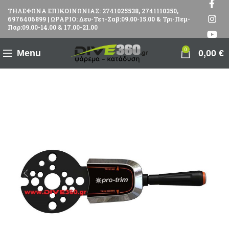
ΤΗΛΕΦΩΝΑ ΕΠΙΚΟΙΝΩΝΙΑΣ: 2741025538, 2741110350,
6976406899 | ΩΡΑΡΙΟ: Δευ-Τετ-Σαβ:09.00-15.00 & Τρι-Πεμ-
Παρ:09.00-14.00 & 17.00-21.00
0
Menu
0,00
€