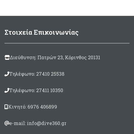
καταλύτη. Made in Italy
μπάλωμα Γκρί
Σε συσκευασία:
χρώματος.
125ml
(περιλαμβάνεται
Στρογγυλό μπάλωμα
καταλύτης 10ml)
μεγέθους Ø100mm
500
Συσκευασία 125ml.
Στοιχεία Επικοινωνίας
gram
(περιλαμβάνεται
καταλύτης 30ml)
Made in Italy
850gram
(περιλαμβάνεται
καταλύτης 50ml)
Διεύθυνση: Πατρών 23, Κόρινθος 20131
Τηλέφωνο: 27410 25538
Τηλέφωνο: 27411 10350
Κινητό: 6976 406899
e-mail: info@dive360.gr