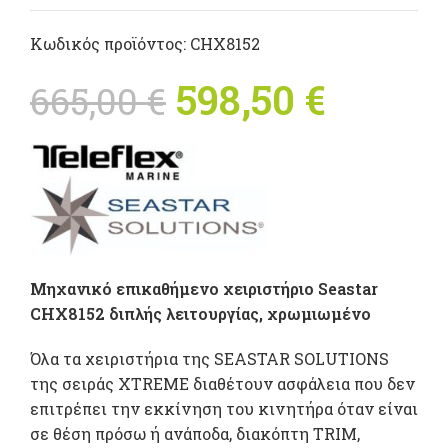
Κωδικός προϊόντος:
CHX8152
Original
598,50
€
Η
665,00
€
price was:
τρέχο
665,00 €.
τιμή
είναι:
598,50
Μηχανικό επικαθήμενο χειριστήριο Seastar
CHX8152 διπλής λειτουργίας, χρωμιωμένο
Όλα τα χειριστήρια της SEASTAR SOLUTIONS
της σειράς XTREME διαθέτουν ασφάλεια που δεν
επιτρέπει την εκκίνηση του κινητήρα όταν είναι
σε θέση πρόσω ή ανάποδα, διακόπτη TRIM,