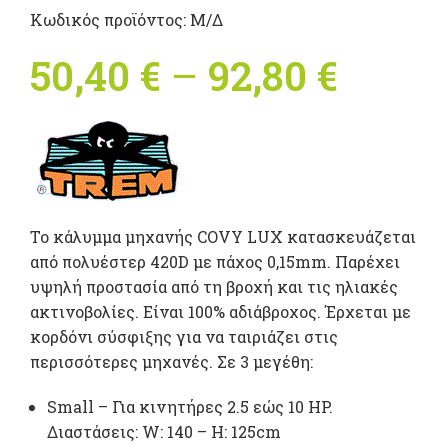
Κωδικός προϊόντος:
Μ/Δ
50,40
€
–
92,80
€
Price
range
50,40 
throu
Το κάλυμμα μηχανής COVY LUX κατασκευάζεται
92,80 
από πολυέστερ 420D με πάχος 0,15mm. Παρέχει
υψηλή προστασία από τη βροχή και τις ηλιακές
ακτινοβολίες. Είναι 100% αδιάβροχος. Έρχεται με
κορδόνι σύσφιξης για να ταιριάζει στις
περισσότερες μηχανές. Σε 3 μεγέθη:
Small – Για κινητήρες 2.5 εώς 10 ΗP.
Διαστάσεις: W: 140 – H: 125cm