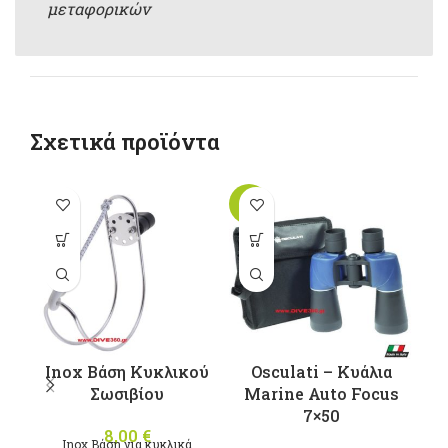
μεταφορικών
Σχετικά προϊόντα
-10%
π
π
Ο
μ
Inox Βάση Κυκλικού
Osculati – Κυάλια
σ
Σωσιβίου
Marine Auto Focus
7×50
8,00
€
Inox Βάση για κυκλικά