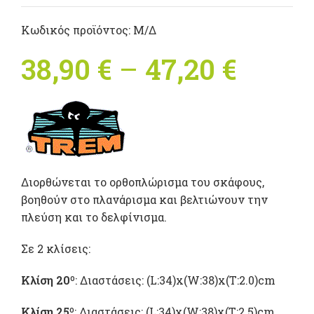
Κωδικός προϊόντος:
Μ/Δ
38,90
€
–
47,20
€
Price
range
38,90 
throu
Διορθώνεται το ορθοπλώρισμα του σκάφους,
47,20 
βοηθούν στο πλανάρισμα και βελτιώνουν την
πλεύση και το δελφίνισμα.
Σε 2 κλίσεις:
Κλίση 20º
: Διαστάσεις: (L:34)x(W:38)x(T:2.0)cm
Κλίση 25º
: Διαστάσεις: (L:34)x(W:38)x(T:2.5)cm