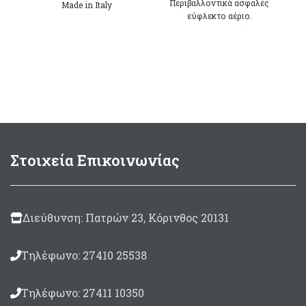
Περιβαλλοντικά ασφαλές
Μade in Italy
εύφλεκτο αέριο.
122dΒ (1m)
400Ηz
200ml
Μade in Italy
Στοιχεία Επικοινωνίας
Διεύθυνση: Πατρών 23, Κόρινθος 20131
Τηλέφωνο: 27410 25538
Τηλέφωνο: 27411 10350