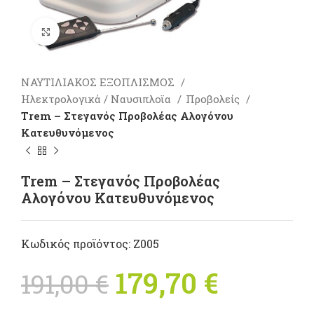
Πατήστε για μεγέθυνση
ΝΑΥΤΙΛΙΑΚΟΣ ΕΞΟΠΛΙΣΜΟΣ
Ηλεκτρολογικά / Ναυσιπλοϊα
Προβολείς
Trem – Στεγανός Προβολέας Αλογόνου
Κατευθυνόμενος
Trem – Στεγανός Προβολέας
Αλογόνου Κατευθυνόμενος
Κωδικός προϊόντος:
Z005
Original price
179,70
€
Η
191,00
€