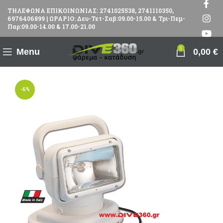
ΤΗΛΕΦΩΝΑ ΕΠΙΚΟΙΝΩΝΙΑΣ: 2741025538, 2741110350,
6976406899 | ΩΡΑΡΙΟ: Δευ-Τετ-Σαβ:09.00-15.00 & Τρι-Πεμ-
Παρ:09.00-14.00 & 17.00-21.00
0
Menu
0,00
€
-6%