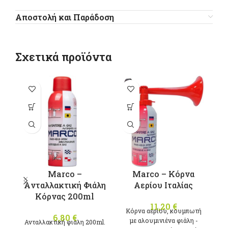
Αποστολή και Παράδοση
Σχετικά προϊόντα
π
π
Ο
μ
Marco –
Marco – Κόρνα
σ
Aνταλλακτική Φιάλη
Αερίου Ιταλίας
Κόρνας 200ml
11,20
€
Κόρνα αερίου, κουμπωτή
6,80
€
με αλουμινιένα φιάλη -
Ανταλλακτική φιάλη 200ml.