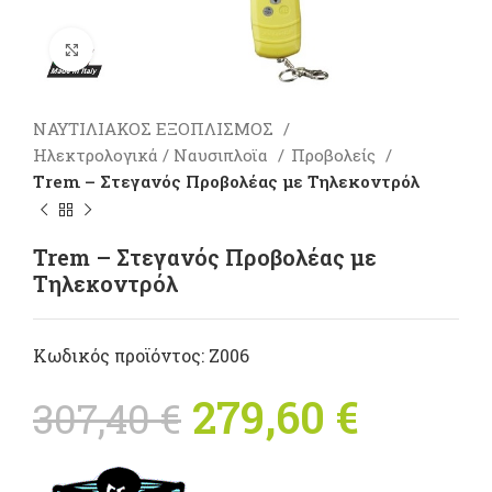
Πατήστε για μεγέθυνση
ΝΑΥΤΙΛΙΑΚΟΣ ΕΞΟΠΛΙΣΜΟΣ
Ηλεκτρολογικά / Ναυσιπλοϊα
Προβολείς
Trem – Στεγανός Προβολέας με Τηλεκοντρόλ
Trem – Στεγανός Προβολέας με
Τηλεκοντρόλ
Κωδικός προϊόντος:
Z006
Original
279,60
€
Η
307,40
€
price was:
τρέχο