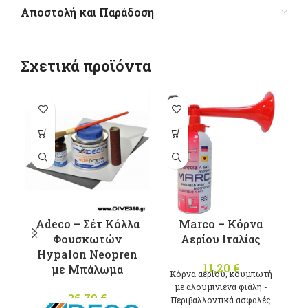
Αποστολή και Παράδοση
Σχετικά προϊόντα
-1
Adeco – Σέτ Κόλλα
Marco – Κόρνα
Φουσκωτών
Αερίου Ιταλίας
M
Hypalon Neopren
11,20
€
με Μπάλωμα
Κόρνα αερίου, κουμπωτή
με αλουμινιένα φιάλη -
36,70
€
Περιβαλλοντικά ασφαλές