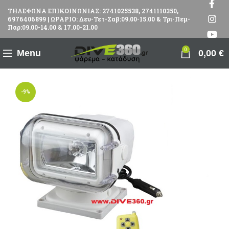
ΤΗΛΕΦΩΝΑ ΕΠΙΚΟΙΝΩΝΙΑΣ: 2741025538, 2741110350,
6976406899 | ΩΡΑΡΙΟ: Δευ-Τετ-Σαβ:09.00-15.00 & Τρι-Πεμ-
Παρ:09.00-14.00 & 17.00-21.00
0
Menu
0,00
€
-9%