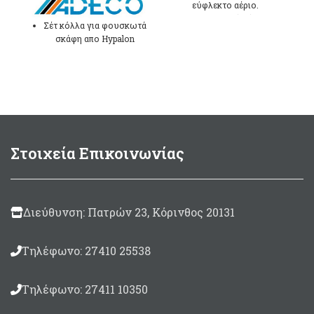
εύφλεκτο αέριο.
122dΒ (1m)
Σέτ κόλλα για φουσκωτά
400Ηz
σκάφη απο Hypalon
Neopren με καταλύτη και
200ml
μπάλωμα Γκρί
χρώματος.
Μade in Italy
Στρογγυλό μπάλωμα
μεγέθους Ø100mm
Συσκευασία 125ml.
Στοιχεία Επικοινωνίας
Made in Italy
Διεύθυνση: Πατρών 23, Κόρινθος 20131
Τηλέφωνο: 27410 25538
Τηλέφωνο: 27411 10350