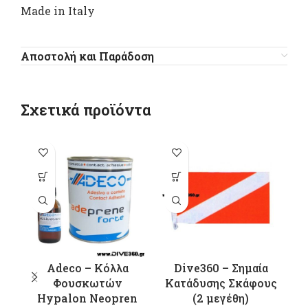
Made in Italy
Αποστολή και Παράδοση
Σχετικά προϊόντα
Αυτό το
Αυτό το
προϊόν έχει
προϊόν έχει
π
πολλαπλές
πολλαπλές
παραλλαγές.
παραλλαγές.
π
Οι επιλογές
Οι επιλογές
Ο
μπορούν να
μπορούν να
μ
επιλεγούν
επιλεγούν
Adeco – Κόλλα
Dive360 – Σημαία
στη σελίδα
στη σελίδα
σ
Φουσκωτών
Κατάδυσης Σκάφους
του
του
Hypalon Neopren
(2 μεγέθη)