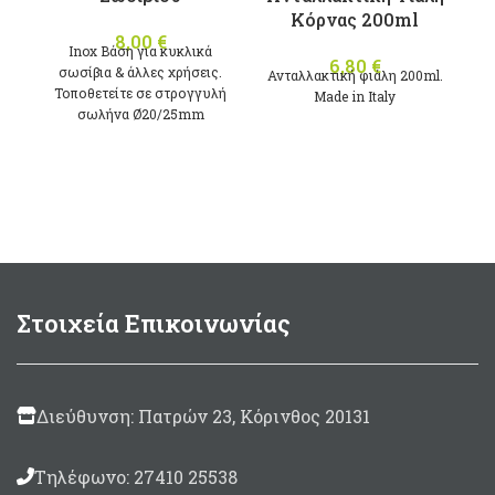
Κόρνας 200ml
8,00
€
Inox Βάση για κυκλικά
Κ
6,80
€
σωσίβια & άλλες χρήσεις.
Ανταλλακτική φιάλη 200ml.
Τοποθετείτε σε στρογγυλή
Μade in Italy
σωλήνα Ø20/25mm
Στοιχεία Επικοινωνίας
Διεύθυνση: Πατρών 23, Κόρινθος 20131
Τηλέφωνο: 27410 25538