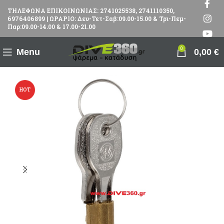
ΤΗΛΕΦΩΝΑ ΕΠΙΚΟΙΝΩΝΙΑΣ: 2741025538, 2741110350,
6976406899 | ΩΡΑΡΙΟ: Δευ-Τετ-Σαβ:09.00-15.00 & Τρι-Πεμ-
Παρ:09.00-14.00 & 17.00-21.00
0
Menu
0,00
€
HOT