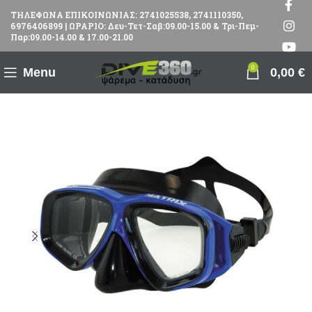
ΤΗΛΕΦΩΝΑ ΕΠΙΚΟΙΝΩΝΙΑΣ: 2741025538, 2741110350,
6976406899 | ΩΡΑΡΙΟ: Δευ-Τετ-Σαβ:09.00-15.00 & Τρι-Πεμ-
Παρ:09.00-14.00 & 17.00-21.00
0
Menu
0,00
€