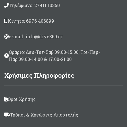
mm Sharkfins
μεγαλύτερο μήκος
Τηλέφωνο: 27411 10350
όπλισης.
Λάστιχα
Anaconda
2 x
17,5mm
Μαύρο/μελί
Βέργα Τρίκοπη ταϊτής
Κινητό: 6976 406899
6,50mm
με εγκοπές
Καμπάνες
Dyneema
Λάστιχο
Anaconda
Bέργα
Sharkfins
e-mail: info@dive360.gr
SP
19mm
Μαύρο/μελί.
Σε μήκη 50 εώς 140 cm
Καμπάνα κοντή σπαστή
πέταλο.
Ωράριο: Δευ-Τετ-Σαβ:09.00-15.00, Τρι-Πεμ-
Σε μήκη
50 εώς 140
cm
Παρ:09.00-14.00 & 17.00-21.00
Χρήσιμες Πληροφορίες
Όροι Χρήσης
Τρόποι & Χρεώσεις Αποστολής