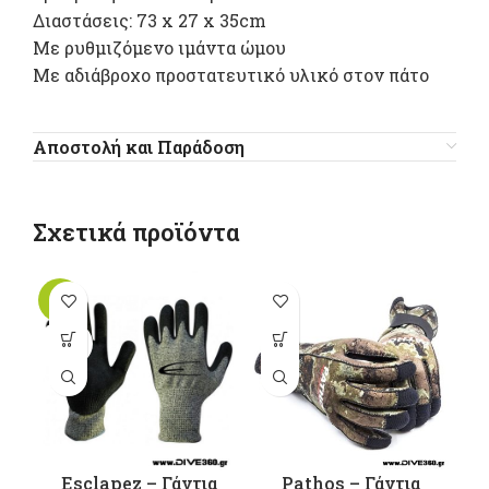
Διαστάσεις: 73 x 27 x 35cm
Με ρυθμιζόμενο ιμάντα ώμου
Με αδιάβροχο προστατευτικό υλικό στον πάτο
Αποστολή και Παράδοση
Σχετικά προϊόντα
-10%
-1
Αυτό το
Αυτό το
SOLD
OUT
προϊόν έχει
προϊόν έχει
π
πολλαπλές
πολλαπλές
παραλλαγές.
παραλλαγές.
π
Οι επιλογές
Οι επιλογές
Ο
μπορούν να
μπορούν να
μ
επιλεγούν
επιλεγούν
Esclapez – Γάντια
Pathos – Γάντια