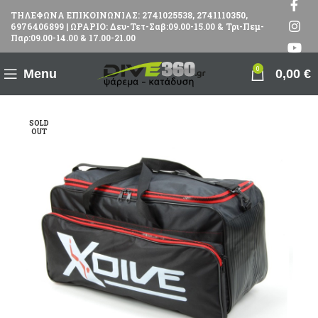
ΤΗΛΕΦΩΝΑ ΕΠΙΚΟΙΝΩΝΙΑΣ: 2741025538, 2741110350,
6976406899 | ΩΡΑΡΙΟ: Δευ-Τετ-Σαβ:09.00-15.00 & Τρι-Πεμ-
Παρ:09.00-14.00 & 17.00-21.00
0
Menu
0,00
€
SOLD
OUT