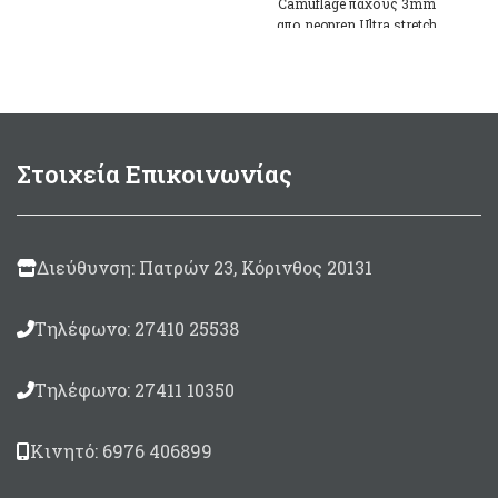
Camuflage πάχους 3mm
ανθεκτικά
απο neopren Ultra stretch
Impermeaflex εξωτερικά και
ξυρισμένο με επίστρωση
metallite εσωτερικά.
Εύκολο φόρεμα χάρη στην
επίστρωση metallite και το
κλείσιμο με Velcro ακόμα
Στοιχεία Επικοινωνίας
και οταν τα δάχτυλα είναι
πολύ παγωμένα. Στις
παλάμες και τις άκρες των
δαχτύλων έχει επικάλυψη
Supratex για μεγάλη αντοχή
Διεύθυνση: Πατρών 23, Κόρινθος 20131
στην τριβή.
Τηλέφωνο: 27410 25538
Τηλέφωνο: 27411 10350
Κινητό: 6976 406899