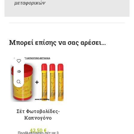
μεταφορικών
Μπορεί επίσης να σας αρέσει…
SOLD
OUT
Σέτ Φωτοβολίδες-
Καπνογόνο
43,50
€
Προβλεπόμενο σέτ με 3