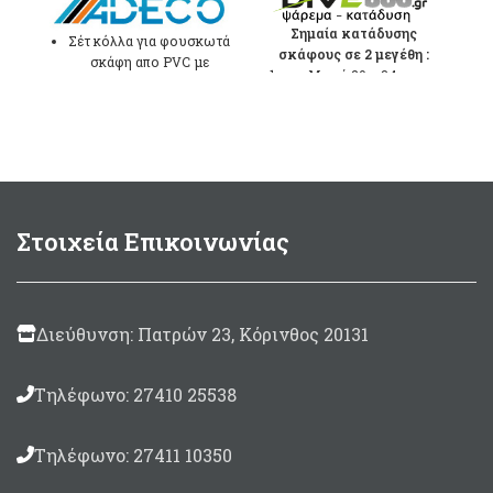
range:
5,80 €
Σημαία κατάδυσης
Σέτ κόλλα για φουσκωτά
σκάφους σε 2 μεγέθη :
through
σκάφη απο PVC με
Mικρή 20 x 34cm
7,00 €
καταλύτη και μπάλωμα
Γκρί χρώματος.
Mεσαία 30 x 50cm
Στρογγυλό μπάλωμα
μεγέθους Ø100mm
Συσκευασία 125ml.
Made in Italy
Στοιχεία Επικοινωνίας
Διεύθυνση: Πατρών 23, Κόρινθος 20131
Τηλέφωνο: 27410 25538
Τηλέφωνο: 27411 10350