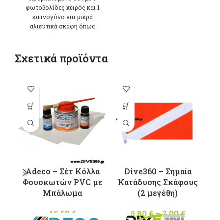
φωτοβολίδες χειρός και 1
καπνογόνο για μικρά
αλιευτικά σκάφη όπως
ορίζει ο νόμος. *ΠΩΛΕΙΤΑΙ
ΜΟΝΟ ΓΙΑ
ΠΡΟΒΛΕΠΟΜΕΝΗ ΧΡΗΣΗ
Σχετικά προϊόντα
ΣΕ ΑΛΙΕΥΤΙΚΑ ΣΚΑΦΗ ΚΑΙ
ΑΠΟΣΤΕΛΛΕΤΑΙ ΜΟΝΟ ΜΕ
ΕΠΙΔΕΙΞΗ ΤΟΥ
-1
ΑΝΤΙΓΡΑΦΟΥ ΤΗΣ ΑΔΕΙΑΣ
ΤΟΥ ΣΚΑΦΟΥΣ
Αυτό το
προϊόν έχει
πολλαπλές
παραλλαγές.
Οι επιλογές
μπορούν να
επιλεγούν
Adeco – Σέτ Κόλλα
Dive360 – Σημαία
στη σελίδα
Φουσκωτών PVC με
Κατάδυσης Σκάφους
M
του
Μπάλωμα
(2 μεγέθη)
προϊόντος
46,50
€
5,80
€
–
7,00
€
Price