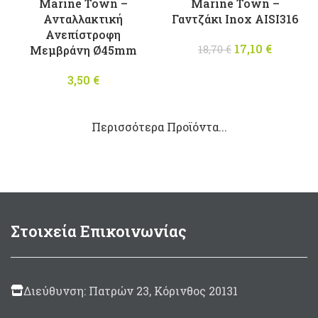
Marine Town –
Marine Town –
Ανταλλακτική
Γαντζάκι Inox AISI316
Ανεπίστροφη
17,10
Original
€
Η
Μεμβράνη Ø45mm
18,70
€
price was:
τρέχου
3,50
€
18,70 €.
τιμή
είναι:
17,10 €.
Περισσότερα Προϊόντα...
Στοιχεία Επικοινωνίας
Διεύθυνση: Πατρών 23, Κόρινθος 20131