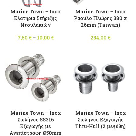
Marine Town – Inox
Marine Town – Inox
Ελατήρια Στήριξης
Ράουλο Πλώρης 380 x
Ντουλαπιών
26mm (Taiwan)
7,50
€
–
10,00
€
Price
234,00
€
range:
7,50 €
through
10,00 €
Marine Town – Inox
Marine Town – Inox
Σωλήνες SS316
Σωλήνες Εξαγωγής
Εξαγωγής με
Thru-Hull (2 μεγέθη)
Ανεπίστροφη Ø50mm