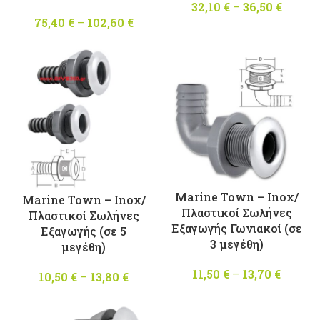
32,10
€
–
36,50
€
Price
75,40
€
–
102,60
€
Price
range
range:
32,10 
75,40 €
throu
through
36,50 
102,60 €
Marine Town – Inox/
Marine Town – Inox/
Πλαστικοί Σωλήνες
Πλαστικοί Σωλήνες
Εξαγωγής Γωνιακοί (σε
Εξαγωγής (σε 5
3 μεγέθη)
μεγέθη)
11,50
€
–
13,70
€
Price
10,50
€
–
13,80
€
Price
range
range:
11,50 
10,50 €