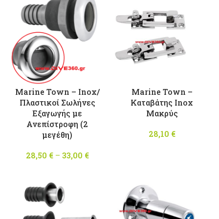
throu
through
13,70 
13,80 €
Marine Town – Inox/
Marine Town –
Πλαστικοί Σωλήνες
Kαταβάτης Inox
Εξαγωγής με
Μακρύς
Ανεπίστροφη (2
28,10
€
μεγέθη)
28,50
€
–
33,00
€
Price
range:
28,50 €
through
33,00 €