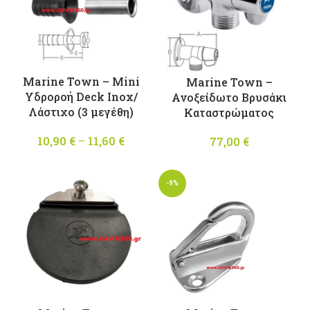
Marine Town – Mini
Marine Town –
Υδροροή Deck Inox/
Ανοξείδωτο Βρυσάκι
Λάστιχο (3 μεγέθη)
Καταστρώματος
10,90
€
–
11,60
€
Price
77,00
€
range:
10,90 €
-9%
through
11,60 €