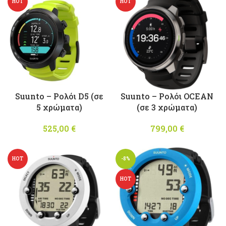
HOT
HOT
Suunto – Ρολόι D5 (σε
Suunto – Ρολόι OCEAN
5 χρώματα)
(σε 3 χρώματα)
525,00
€
799,00
€
HOT
-8%
HOT