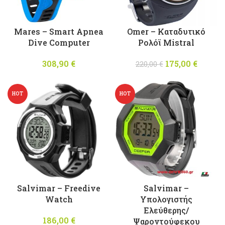
Mares – Smart Apnea
Omer – Καταδυτικό
Dive Computer
Ρολόϊ Mistral
308,90
€
175,00
Original
€
Η
220,00
€
price was:
τρέχο
220,00 €.
τιμή
HOT
HOT
είναι
175,00 
Salvimar – Freedive
Salvimar –
Watch
Υπολογιστής
Ελεύθερης/
186,00
€
Ψαροντούφεκου