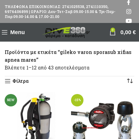
ΤΗΛΕΦΩΝΑ ΕΠΙΚΟΙΝΩΝΙΑΣ: 2741025538, 2741110350,
6976406899 | ΩΡΑΡΙΟ: Δευ-Τετ-Σαβ:09.00-15.00 & Τρι-Πεμ-
Παρ:09.00-14.00 & 17.00-21.00
0
Menu
0,00
€
Προϊόντα με ετικέτα “gileko varon sporasub xifias
apnea mares”
Βλέπετε 1–12 από 43 αποτελέσματα
Φίλτρα
NEW
-15%