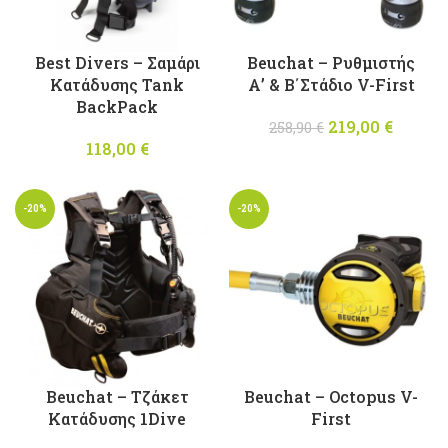
Best Divers – Σαμάρι
Beuchat – Ρυθμιστής
Κατάδυσης Tank
Α’ & Β΄Στάδιο V-First
BackPack
219,00
Original
€
Η
258,90
€
118,00
€
price was:
τρέχο
258,90 €.
τιμή
είναι
-20%
-20%
219,00
Beuchat – Τζάκετ
Beuchat – Octopus V-
Κατάδυσης 1Dive
First