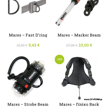
Mares – Fast D’ring
Mares – Marker Beam
9,45
Original
€
Η
25,00
Original
€
Η
10,50
€
27,00
€
price was:
τρέχουσα
price was:
τρέχου
10,50 €.
τιμή
27,00 €.
τιμή
-10%
είναι:
είναι:
9,45 €.
25,00 €
Mares – Strobe Beam
Mares – Γιλέκο Back