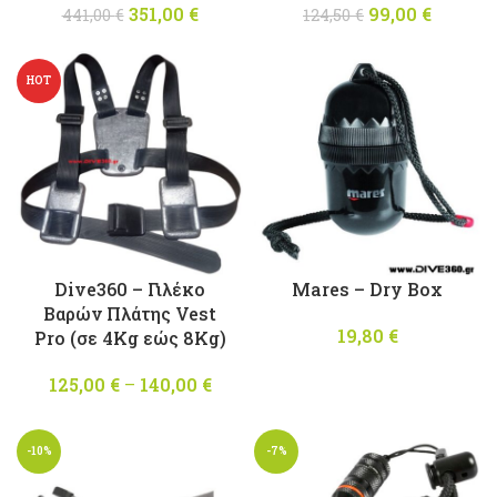
351,00
Original
€
Η
99,00
Original
€
Η
441,00
€
124,50
€
price was:
τρέχουσα
price was:
τρέχου
441,00 €.
τιμή
124,50 €.
τιμή
HOT
είναι:
είναι:
351,00 €.
99,00 
Dive360 – Γιλέκο
Mares – Dry Box
Βαρών Πλάτης Vest
19,80
€
Pro (σε 4Kg εώς 8Kg)
125,00
€
–
140,00
€
Price
range:
125,00 €
-10%
-7%
through
140,00 €