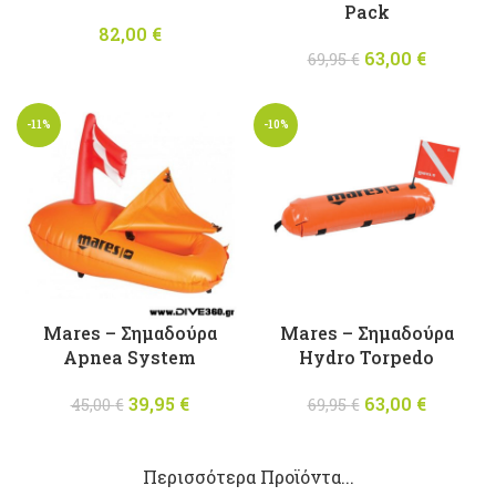
Pack
82,00
€
63,00
Original
€
Η
69,95
€
price was:
τρέχου
69,95 €.
τιμή
-11%
-10%
είναι:
63,00 €
Mares – Σημαδούρα
Mares – Σημαδούρα
Apnea System
Hydro Torpedo
39,95
Original
€
Η
63,00
Original
€
Η
45,00
€
69,95
€
price was:
τρέχουσα
price was:
τρέχου
45,00 €.
τιμή
69,95 €.
τιμή
Περισσότερα Προϊόντα...
είναι:
είναι: