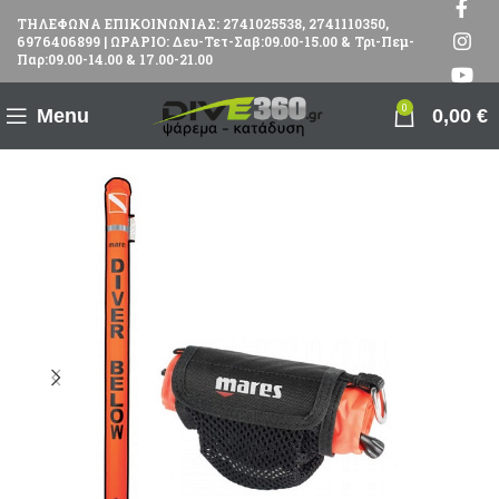
ΤΗΛΕΦΩΝΑ ΕΠΙΚΟΙΝΩΝΙΑΣ: 2741025538, 2741110350,
6976406899 | ΩΡΑΡΙΟ: Δευ-Τετ-Σαβ:09.00-15.00 & Τρι-Πεμ-
Παρ:09.00-14.00 & 17.00-21.00
0
Menu
0,00
€