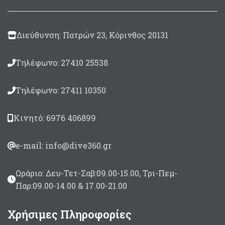
σε διαφορετικά πάχη
ανάλογα με τον τόπο
πρακτικής, γιλέκα
σταθεροποίησης,
Διεύθυνση: Πατρών 23, Κόρινθος 20131
ρυθμιζόμενα πτερύγια
ποδιών ή ρυθμιζόμενα
πτερύγια, μάσκες και
Τηλέφωνο: 27410 25538
αποσκευές συνθέτουν
αυτή τη νέα σειρά.
Τηλέφωνο: 27411 10350
Ύφασμα απο ανθεκτικό
Polyamide
420/820Denier με
Κινητό: 6976 406899
επικάλυψη Polyurethane
και ραφές υψηλής
συχνότητας
e-mail: info@dive360.gr
Διαθέτει τσέπες
αποθήκευσης
Ωράριο: Δευ-Τετ-Σαβ:09.00-15.00, Τρι-Πεμ-
μικροαντικειμένων και
ιμάντες ρύθμισης
Παρ:09.00-14.00 & 17.00-21.00
πρόσδεσης, D-Rings,
κ.α.
Χρήσιμες Πληροφορίες
Το πίσω μέρος του BCD,